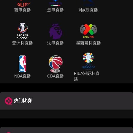
西甲直播
意甲直播
韩K联直播
亚洲杯直播
法甲直播
墨西哥杯直播
FIBA洲际杯直
NBA直播
CBA直播
播
热门比赛