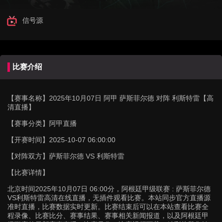
信号源
比赛介绍
【赛事名称】
2025年10月07日 阿甲 萨斯菲尔德 对阵 利斯特雷【高
清直播】
【赛事分类】
阿甲直播
【开赛时间】
2025-10-07 06:00:00
【对阵双方】
萨斯菲尔德 VS 利斯特雷
【比赛详情】
北京时间2025年10月07日 06:00分，阿根廷甲级联赛 : 萨斯菲尔德
VS利斯特雷高清在线直播，无插件观看比赛。本站同步官方直播源
准时直播，比赛数据实时更新。比赛结束后可以在本站查看比赛全
程录像、比赛比分、赛事结果、赛事相关新闻报道，以及阿根廷甲