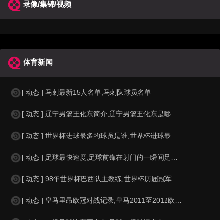
录像/集锦/视频
体育新闻
[ 动态 ] 马刺最新15人名单,马刺队球员名单
[ 动态 ] 辽宁男篮王化东简介,辽宁男篮王化东是哪里人？
[ 动态 ] 世界杯进球最多的球员是谁,世界杯进球最多的球员是谁？
[ 动态 ] 足球最快速度,足球前锋在射门的一瞬间足球的速度有多快？？
[ 动态 ] 98年世界杯巴西队主教练,世界杯历届冠军球队教练
[ 动态 ] 皇马里昂欧冠对战记录,皇马2011至2012欧冠赛程&nbs