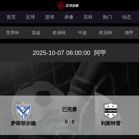
首页
足球
篮球
录像
百科
热门
动态
世界杯
英超
欧洲杯
中超
欧冠杯
德甲
CBA
FIBA洲际杯
2025-10-07 06:00:00
阿甲
已完赛
0 : 0
萨斯菲尔德
利斯特雷