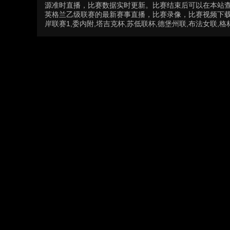
源准时直播，比赛数据实时更新。比赛结束后可以在本站
英格兰乙级联赛的最新赛事直播，比赛录像，比赛视频下载
岸联赛1,委内附,塔吉克杯,苏低联杯,德堡州联,布法女联,格林锦