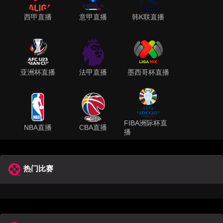
西甲直播
意甲直播
韩K联直播
亚洲杯直播
法甲直播
墨西哥杯直播
FIBA洲际杯直
NBA直播
CBA直播
播
热门比赛