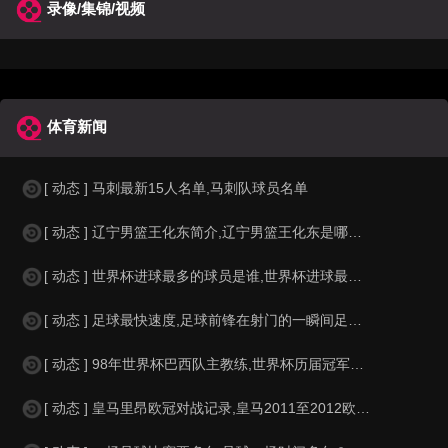
录像/集锦/视频
体育新闻
[ 动态 ] 马刺最新15人名单,马刺队球员名单
[ 动态 ] 辽宁男篮王化东简介,辽宁男篮王化东是哪里人？
[ 动态 ] 世界杯进球最多的球员是谁,世界杯进球最多的球员是谁？
[ 动态 ] 足球最快速度,足球前锋在射门的一瞬间足球的速度有多快？？
[ 动态 ] 98年世界杯巴西队主教练,世界杯历届冠军球队教练
[ 动态 ] 皇马里昂欧冠对战记录,皇马2011至2012欧冠赛程&nbs