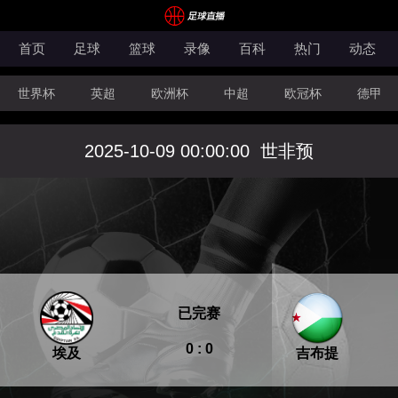
首页
足球
篮球
录像
百科
热门
动态
世界杯
英超
欧洲杯
中超
欧冠杯
德甲
CBA
FIBA洲际杯
2025-10-09 00:00:00
世非预
已完赛
0 : 0
埃及
吉布提