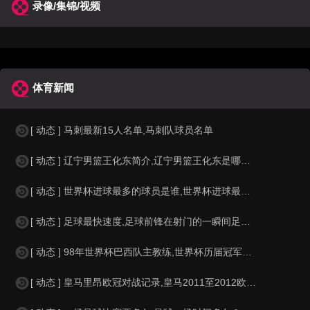
录像/集锦/视频
体育新闻
[ 动态 ] 马刺最新15人名单,马刺队球员名单
[ 动态 ] 辽宁男篮王化东简介,辽宁男篮王化东是哪里人？
[ 动态 ] 世界杯进球最多的球员是谁,世界杯进球最多的球员是谁？
[ 动态 ] 足球最快速度,足球前锋在射门的一瞬间足球的速度有多快？？
[ 动态 ] 98年世界杯巴西队主教练,世界杯历届冠军球队教练
[ 动态 ] 皇马里昂欧冠对战记录,皇马2011至2012欧冠赛程&nbs