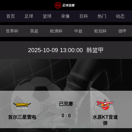
首页
足球
篮球
录像
百科
热门
动态
世界杯
英超
欧洲杯
中超
欧冠杯
德甲
CBA
FIBA洲际杯
2025-10-09 13:00:00
韩篮甲
已完赛
0 : 0
首尔三星雷电
水原KT音速
弹