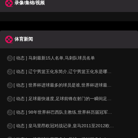
录像/集锦/视频
体育新闻
[ 动态 ] 马刺最新15人名单,马刺队球员名单
[ 动态 ] 辽宁男篮王化东简介,辽宁男篮王化东是哪里人？
[ 动态 ] 世界杯进球最多的球员是谁,世界杯进球最多的球员是谁？
[ 动态 ] 足球最快速度,足球前锋在射门的一瞬间足球的速度有多快？？
[ 动态 ] 98年世界杯巴西队主教练,世界杯历届冠军球队教练
[ 动态 ] 皇马里昂欧冠对战记录,皇马2011至2012欧冠赛程&nbs