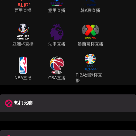
西甲直播
意甲直播
韩K联直播
亚洲杯直播
法甲直播
墨西哥杯直播
FIBA洲际杯直
NBA直播
CBA直播
播
热门比赛