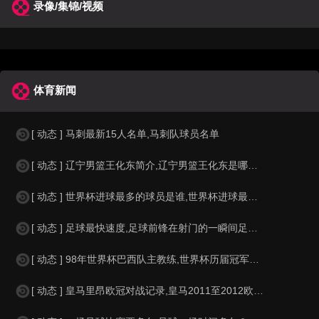
录像/集锦/视频
体育新闻
[ 动态 ] 马刺最新15人名单,马刺队球员名单
[ 动态 ] 辽宁男篮王化东简介,辽宁男篮王化东是哪里人？
[ 动态 ] 世界杯进球最多的球员是谁,世界杯进球最多的球员是谁？
[ 动态 ] 足球最快速度,足球前锋在射门的一瞬间足球的速度有多快？？
[ 动态 ] 98年世界杯巴西队主教练,世界杯历届冠军球队教练
[ 动态 ] 皇马里昂欧冠对战记录,皇马2011至2012欧冠赛程&nbs