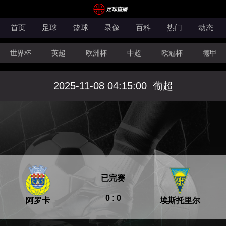
首页
足球
篮球
录像
百科
热门
动态
世界杯
英超
欧洲杯
中超
欧冠杯
德甲
CBA
FIBA洲际杯
2025-11-08 04:15:00
葡超
已完赛
0 : 0
阿罗卡
埃斯托里尔