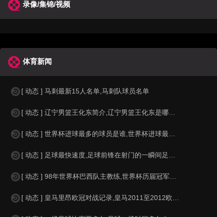
录像/集锦/视频
体育新闻
[ 动态 ] 马刺最新15人名单,马刺队球员名单
[ 动态 ] 辽宁男篮王化东简介,辽宁男篮王化东是哪里人？
[ 动态 ] 世界杯进球最多的球员是谁,世界杯进球最多的球员是谁？
[ 动态 ] 足球最快速度,足球前锋在射门的一瞬间足球的速度有多快？？
[ 动态 ] 98年世界杯巴西队主教练,世界杯历届冠军球队教练
[ 动态 ] 皇马里昂欧冠对战记录,皇马2011至2012欧冠赛程&nbs