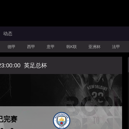
动态
德甲
西甲
意甲
韩K联
亚洲杯
法甲
23:00:00
英足总杯
已完赛