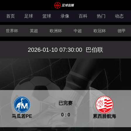
首页
足球
篮球
录像
百科
热门
动态
世界杯
英超
欧洲杯
中超
欧冠杯
德甲
CBA
FIBA洲际杯
2026-01-10 07:30:00
巴伯联
已完赛
0 : 0
马瓜若PE
累西腓航海