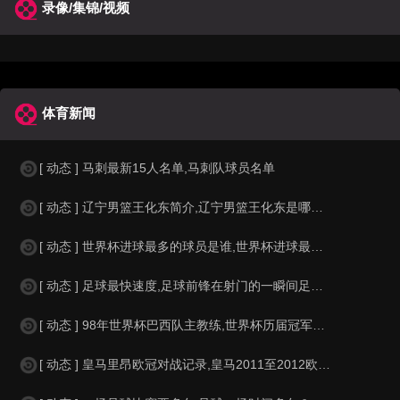
录像/集锦/视频
体育新闻
[ 动态 ] 马刺最新15人名单,马刺队球员名单
[ 动态 ] 辽宁男篮王化东简介,辽宁男篮王化东是哪里人？
[ 动态 ] 世界杯进球最多的球员是谁,世界杯进球最多的球员是谁？
[ 动态 ] 足球最快速度,足球前锋在射门的一瞬间足球的速度有多快？？
[ 动态 ] 98年世界杯巴西队主教练,世界杯历届冠军球队教练
[ 动态 ] 皇马里昂欧冠对战记录,皇马2011至2012欧冠赛程&nbs