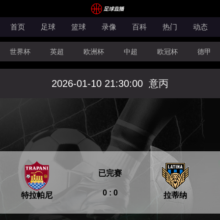
首页
足球
篮球
录像
百科
热门
动态
世界杯
英超
欧洲杯
中超
欧冠杯
德甲
CBA
FIBA洲际杯
2026-01-10 21:30:00
意丙
已完赛
0 : 0
特拉帕尼
拉蒂纳