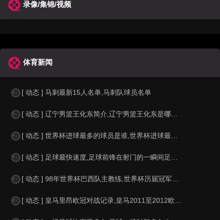
录像/集锦/视频
体育新闻
[ 动态 ] 马刺最新15人名单,马刺队球员名单
[ 动态 ] 辽宁男篮王化东简介,辽宁男篮王化东是哪里人？
[ 动态 ] 世界杯进球最多的球员是谁,世界杯进球最多的球员是谁？
[ 动态 ] 足球最快速度,足球前锋在射门的一瞬间足球的速度有多快？？
[ 动态 ] 98年世界杯巴西队主教练,世界杯历届冠军球队教练
[ 动态 ] 皇马里昂欧冠对战记录,皇马2011至2012欧冠赛程&nbs