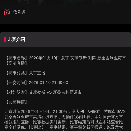
信号源
比赛介绍
【赛事名称】
2026年01月10日 意丁 艾摩勒斯 对阵 新桑吉利亚诺市
【高清直播】
【赛事分类】
意丁直播
【开赛时间】
2026-01-10 21:30:00
【对阵双方】
艾摩勒斯 VS 新桑吉利亚诺市
【比赛详情】
北京时间2026年01月10日 21:30分，意大利丁级联赛 : 艾摩勒斯VS
新桑吉利亚诺市高清在线直播，无插件观看比赛。本站同步官方直
播源准时直播，比赛数据实时更新。比赛结束后可以在本站查看比
赛全程录像、比赛比分、赛事结果、赛事相关新闻报道，以及意大