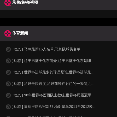
录像/集锦/视频
体育新闻
[ 动态 ] 马刺最新15人名单,马刺队球员名单
[ 动态 ] 辽宁男篮王化东简介,辽宁男篮王化东是哪里人？
[ 动态 ] 世界杯进球最多的球员是谁,世界杯进球最多的球员是谁？
[ 动态 ] 足球最快速度,足球前锋在射门的一瞬间足球的速度有多快？？
[ 动态 ] 98年世界杯巴西队主教练,世界杯历届冠军球队教练
[ 动态 ] 皇马里昂欧冠对战记录,皇马2011至2012欧冠赛程&nbs