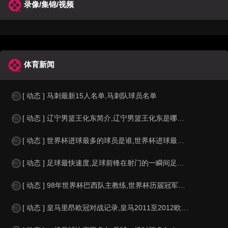
录像/集锦/视频
体育新闻
[ 动态 ] 马刺最新15人名单,马刺队球员名单
[ 动态 ] 辽宁男篮王化东简介,辽宁男篮王化东是哪里人？
[ 动态 ] 世界杯进球最多的球员是谁,世界杯进球最多的球员是谁？
[ 动态 ] 足球最快速度,足球前锋在射门的一瞬间足球的速度有多快？？
[ 动态 ] 98年世界杯巴西队主教练,世界杯历届冠军球队教练
[ 动态 ] 皇马里昂欧冠对战记录,皇马2011至2012欧冠赛程&nbs