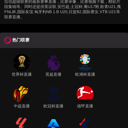
拉伯超级联赛的最新赛事直播，比赛录像，比赛视频下载，精彩片
段集锦等。同时还提供英议联,安巴超,土冠杯,葡U17附,欧青U21,俄
FNL杯,国际友谊,匈牙利NB 1.B U20,日篮B2,国际赛女,VTB U21等
联赛直播。
热门联赛
世界杯直播
英超直播
欧洲杯直播
中超直播
欧冠杯直播
德甲直播