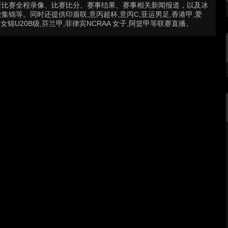
看比赛全程录像、比赛比分、赛事结果、赛事相关新闻报道，以及冰
锦等。同时还提供印盾联,意丙超杯,意丙C,亚运男足,香港甲,爱
欧女锦U20B级,芬兰甲,菲律宾NCRAA 女子,阿篮甲等联赛直播。