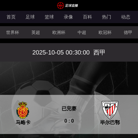
首页
足球
篮球
录像
百科
热门
动态
世界杯
英超
欧洲杯
中超
欧冠杯
德甲
CBA
FIBA洲际杯
2025-10-05 00:30:00
西甲
已完赛
0 : 0
马略卡
毕尔巴鄂