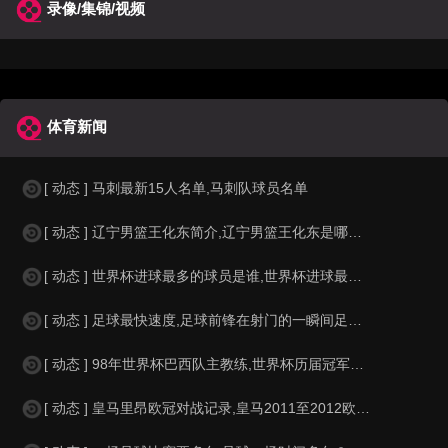
录像/集锦/视频
体育新闻
[ 动态 ] 马刺最新15人名单,马刺队球员名单
[ 动态 ] 辽宁男篮王化东简介,辽宁男篮王化东是哪里人？
[ 动态 ] 世界杯进球最多的球员是谁,世界杯进球最多的球员是谁？
[ 动态 ] 足球最快速度,足球前锋在射门的一瞬间足球的速度有多快？？
[ 动态 ] 98年世界杯巴西队主教练,世界杯历届冠军球队教练
[ 动态 ] 皇马里昂欧冠对战记录,皇马2011至2012欧冠赛程&nbs