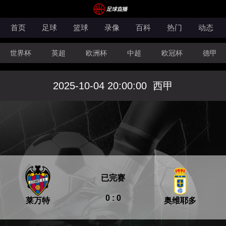
首页
足球
篮球
录像
百科
热门
动态
世界杯
英超
欧洲杯
中超
欧冠杯
德甲
CBA
FIBA洲际杯
2025-10-04 20:00:00
西甲
已完赛
0 : 0
莱万特
奥维耶多