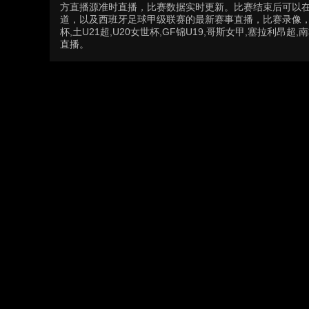
方直播源准时直播，比赛数据实时更新。比赛结束后可以
道，以及西班牙足球甲级联赛的最新赛事直播，比赛录像，
杯,土U21超,U20女世杯,GF锦U19,哥斯女甲,塞拉利昂超,
直播。