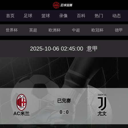
首页
足球
篮球
录像
百科
热门
动态
世界杯
英超
欧洲杯
中超
欧冠杯
德甲
CBA
FIBA洲际杯
2025-10-06 02:45:00
意甲
已完赛
0 : 0
AC米兰
尤文