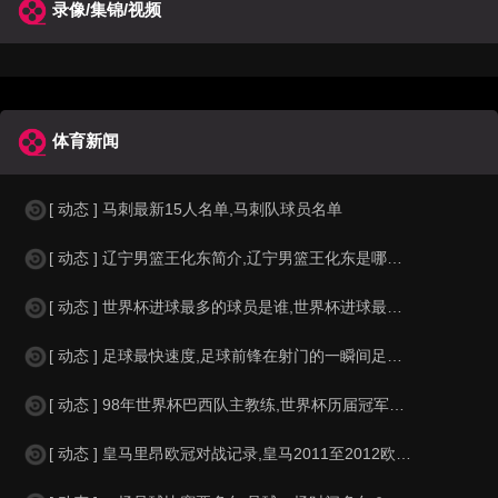
录像/集锦/视频
体育新闻
[ 动态 ] 马刺最新15人名单,马刺队球员名单
[ 动态 ] 辽宁男篮王化东简介,辽宁男篮王化东是哪里人？
[ 动态 ] 世界杯进球最多的球员是谁,世界杯进球最多的球员是谁？
[ 动态 ] 足球最快速度,足球前锋在射门的一瞬间足球的速度有多快？？
[ 动态 ] 98年世界杯巴西队主教练,世界杯历届冠军球队教练
[ 动态 ] 皇马里昂欧冠对战记录,皇马2011至2012欧冠赛程&nbs