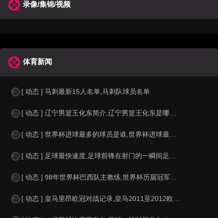
录像/集锦/视频
体育新闻
[ 动态 ] 马刺最新15人名单,马刺队球员名单
[ 动态 ] 辽宁男篮王化东简介,辽宁男篮王化东是哪里人？
[ 动态 ] 世界杯进球最多的球员是谁,世界杯进球最多的球员是谁？
[ 动态 ] 足球最快速度,足球前锋在射门的一瞬间足球的速度有多快？？
[ 动态 ] 98年世界杯巴西队主教练,世界杯历届冠军球队教练
[ 动态 ] 皇马里昂欧冠对战记录,皇马2011至2012欧冠赛程&nbs