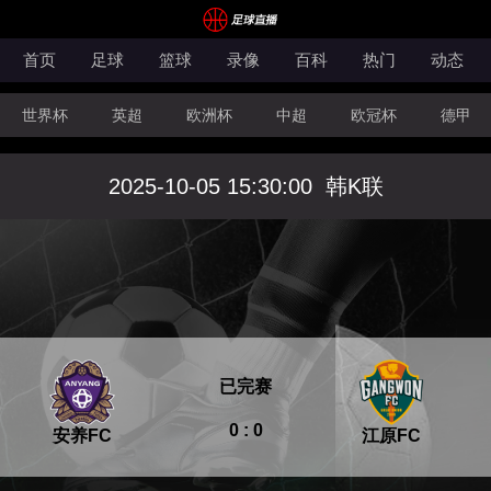
首页
足球
篮球
录像
百科
热门
动态
世界杯
英超
欧洲杯
中超
欧冠杯
德甲
CBA
FIBA洲际杯
2025-10-05 15:30:00
韩K联
已完赛
0 : 0
安养FC
江原FC