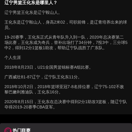
辽宁男篮王化东是哪里人？
辽宁男篮王化东是辽宁鞍山人。
王化东是辽宁鞍山人，身高2米02，司职前锋，是辽青培养出来的球
员。
19-20赛季，王化东正式从青年队升入到一队，2020年总决赛第二
场比赛，王化东成为奇兵，替补出场打了34分钟，7投3中，三分球5
中2，得到12分1篮板1助攻，帮助辽宁队战胜了广东队。
个人生涯
2018年8月23日，U21全国男篮锦标赛A组比赛。
广西威壮81-87辽宁，辽宁队王化东11分。
2018年10月2日，2018年篮球亚冠7-8名排位赛，辽宁75-102不敌
黎巴嫩利雅迪队，王化东16分。
2020年8月15日，王化东在总决赛中得到2分1助攻3篮板，随辽宁队
夺得2019-20赛季CBA亚军。
热门联赛