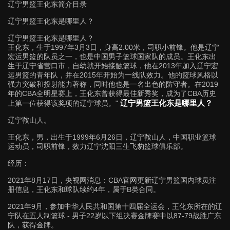
辽宁男篮王化东简介目录
辽宁男篮王化东是哪里人？
辽宁男篮王化东是哪里人？
王化东，生于1997年3月3日，身高2.00米，司职小前锋。他是辽宁
宏运男篮的队员之一，也是中国男子篮球国家队的成员。王化东出
生于辽宁省营口市，自幼就开始接触篮球，他在2013年加入辽宁宏
运男篮的青年队，并在2015年开始为一线队效力。他的篮球风格以
强力突破和投射能力著称，同时他也是一名出色的防守者。在2019
年的CBA全明星赛上，王化东曾获得最佳新秀奖，成为了CBA历史
辽宁男篮王化东是哪里人？
上第一位获得该奖项的辽宁球员。"
辽宁鞍山人。
王化东，男，出生于1999年6月26日，辽宁鞍山人，中国职业篮球
运动员，司职前锋，效力辽宁沈阳三生飞豹篮球俱乐部。
经历：
2021年8月17日，央视网消息：CBA官网更新辽宁男篮国内球员注
册信息，王化东和球队续约4年，属于B类合同。
2021年9月，参加中华人民共和国第十四届全运会，王化东所在的辽
宁队在五人制篮球 - 男子22岁以下组决赛金牌赛中以87-79战胜广东
队，获得金牌。