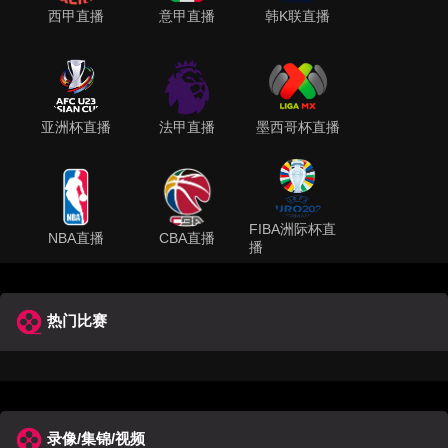
西甲直播
意甲直播
韩K联直播
亚洲杯直播
法甲直播
墨西哥杯直播
FIBA洲际杯直
NBA直播
CBA直播
播
热门比赛
录像/集锦/视频