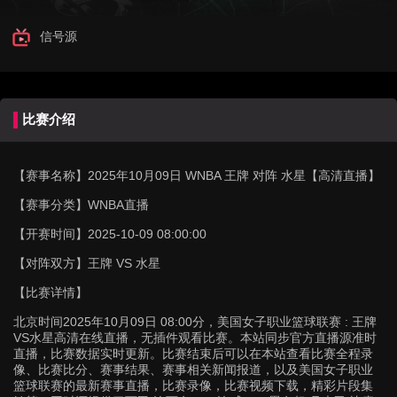
信号源
比赛介绍
【赛事名称】
2025年10月09日 WNBA 王牌 对阵 水星【高清直播】
【赛事分类】
WNBA直播
【开赛时间】
2025-10-09 08:00:00
【对阵双方】
王牌 VS 水星
【比赛详情】
北京时间2025年10月09日 08:00分，美国女子职业篮球联赛 : 王牌
VS水星高清在线直播，无插件观看比赛。本站同步官方直播源准时
直播，比赛数据实时更新。比赛结束后可以在本站查看比赛全程录
像、比赛比分、赛事结果、赛事相关新闻报道，以及美国女子职业
篮球联赛的最新赛事直播，比赛录像，比赛视频下载，精彩片段集