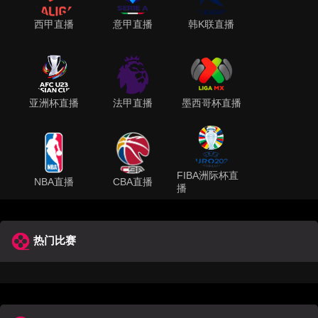
西甲直播
意甲直播
韩K联直播
亚洲杯直播
法甲直播
墨西哥杯直播
FIBA洲际杯直
NBA直播
CBA直播
播
热门比赛