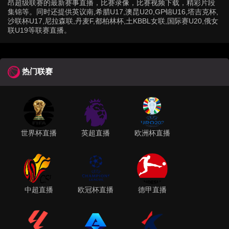
昂超级联赛的最新赛事直播，比赛录像，比赛视频下载，精彩片段
集锦等。同时还提供英议南,希腊U17,澳昆U20,GP锦U16,塔吉克杯,
沙联杯U17,尼拉森联,丹麦F,都柏林杯,土KBBL女联,国际赛U20,俄女
联U19等联赛直播。
热门联赛
世界杯直播
英超直播
欧洲杯直播
中超直播
欧冠杯直播
德甲直播