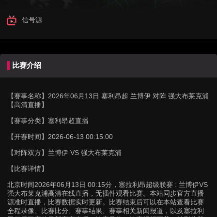
信号源
比赛介绍
【赛事名称】
2026年06月13日 塞利昂超 兰博伊 对阵 强大布莱克浦
【高清直播】
【赛事分类】
塞利昂超直播
【开赛时间】
2026-06-13 00:15:00
【对阵双方】
兰博伊 VS 强大布莱克浦
【比赛详情】
北京时间2026年06月13日 00:15分，塞拉利昂超级联赛 : 兰博伊VS
强大布莱克浦高清在线直播，无插件观看比赛。本站同步官方直播
源准时直播，比赛数据实时更新。比赛结束后可以在本站查看比赛
全程录像、比赛比分、赛事结果、赛事相关新闻报道，以及塞拉利