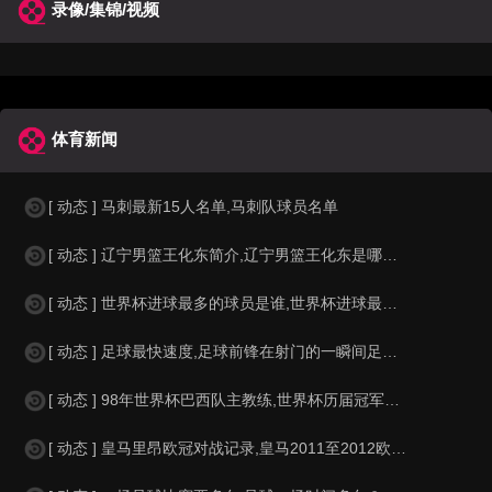
录像/集锦/视频
体育新闻
[ 动态 ] 马刺最新15人名单,马刺队球员名单
[ 动态 ] 辽宁男篮王化东简介,辽宁男篮王化东是哪里人？
[ 动态 ] 世界杯进球最多的球员是谁,世界杯进球最多的球员是谁？
[ 动态 ] 足球最快速度,足球前锋在射门的一瞬间足球的速度有多快？？
[ 动态 ] 98年世界杯巴西队主教练,世界杯历届冠军球队教练
[ 动态 ] 皇马里昂欧冠对战记录,皇马2011至2012欧冠赛程&nbs