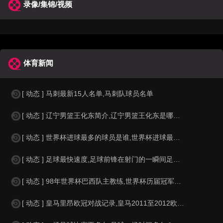
录像/集锦/视频
体育新闻
[ 动态 ] 马刺最新15人名单,马刺队球员名单
[ 动态 ] 辽宁男篮王化东简介,辽宁男篮王化东是哪里人？
[ 动态 ] 世界杯进球最多的球员是谁,世界杯进球最多的球员是谁？
[ 动态 ] 足球最快速度,足球前锋在射门的一瞬间足球的速度有多快？？
[ 动态 ] 98年世界杯巴西队主教练,世界杯历届冠军球队教练
[ 动态 ] 皇马里昂欧冠对战记录,皇马2011至2012欧冠赛程&nbs