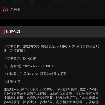
信号源
比赛介绍
【赛事名称】
2026年07月08日 欧冠 里加FC 对阵 阿拉拉特亚美尼
亚【高清直播】
【赛事分类】
欧冠直播
【开赛时间】
2026-07-08 00:00:00
【对阵双方】
里加FC VS 阿拉拉特亚美尼亚
【比赛详情】
北京时间2026年07月08日 00:00分，欧洲冠军联赛 : 里加FCVS阿
拉拉特亚美尼亚高清在线直播，无插件观看比赛。本站同步官方直
播源准时直播，比赛数据实时更新。比赛结束后可以在本站查看比
赛全程录像、比赛比分、赛事结果、赛事相关新闻报道，以及欧洲