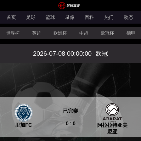
首页
足球
篮球
录像
百科
热门
动态
世界杯
英超
欧洲杯
中超
欧冠杯
德甲
CBA
FIBA洲际杯
2026-07-08 00:00:00
欧冠
已完赛
0 : 0
里加FC
阿拉拉特亚美
尼亚