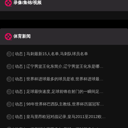
录像/集锦/视频
体育新闻
[ 动态 ] 马刺最新15人名单,马刺队球员名单
[ 动态 ] 辽宁男篮王化东简介,辽宁男篮王化东是哪里人？
[ 动态 ] 世界杯进球最多的球员是谁,世界杯进球最多的球员是谁？
[ 动态 ] 足球最快速度,足球前锋在射门的一瞬间足球的速度有多快？？
[ 动态 ] 98年世界杯巴西队主教练,世界杯历届冠军球队教练
[ 动态 ] 皇马里昂欧冠对战记录,皇马2011至2012欧冠赛程&nbs