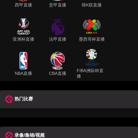
西甲直播
意甲直播
韩K联直播
亚洲杯直播
法甲直播
墨西哥杯直播
FIBA洲际杯直
NBA直播
CBA直播
播
热门比赛
录像/集锦/视频