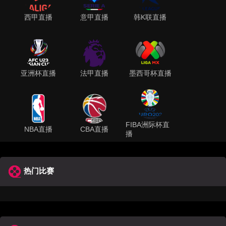
西甲直播
意甲直播
韩K联直播
亚洲杯直播
法甲直播
墨西哥杯直播
FIBA洲际杯直
NBA直播
CBA直播
播
热门比赛