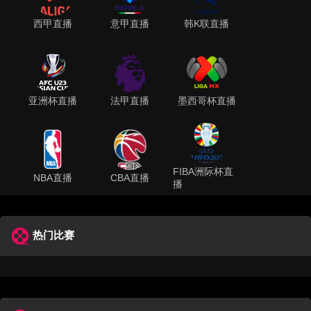
西甲直播
意甲直播
韩K联直播
亚洲杯直播
法甲直播
墨西哥杯直播
FIBA洲际杯直
NBA直播
CBA直播
播
热门比赛